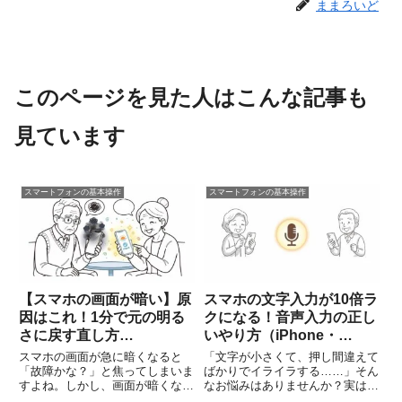
ままろいど
このページを見た人はこんな記事も
見ています
スマートフォンの基本操作
スマートフォンの基本操作
【スマホの画面が暗い】原
スマホの文字入力が10倍ラ
因はこれ！1分で元の明る
クになる！音声入力の正し
さに戻す直し方
いやり方（iPhone・
（iPhone/Android対応）
Android対応）
スマホの画面が急に暗くなると
「文字が小さくて、押し間違えて
「故障かな？」と焦ってしまいま
ばかりでイライラする……」そん
すよね。しかし、画面が暗くなる
なお悩みはありませんか？実は、
原因のほとんどは、スマホの「ち
スマホには「話しかけるだけ」