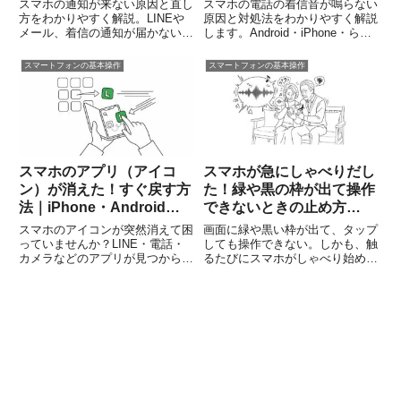
Android対応）
対応
スマホの通知が来ない原因と直し
スマホの電話の着信音が鳴らない
方をわかりやすく解説。LINEや
原因と対処法をわかりやすく解説
メール、着信の通知が届かないと
します。Android・iPhone・らく
きに確認したい設定を、
らくスマホ対応。マナーモードや
iPhone・Android別にシニア向け
音量設定、Bluetoothなど自分で
スマートフォンの基本操作
スマートフォンの基本操作
に紹介します。
確認できるポイントから故障の見
分け方まで紹介します。
スマホのアプリ（アイコ
スマホが急にしゃべりだし
ン）が消えた！すぐ戻す方
た！緑や黒の枠が出て操作
法｜iPhone・Android対
できないときの止め方
応【2026年最新版】
（iPhone/Android）
スマホのアイコンが突然消えて困
画面に緑や黒い枠が出て、タップ
っていませんか？LINE・電話・
しても操作できない。しかも、触
カメラなどのアプリが見つからな
るたびにスマホがしゃべり始め
い原因と、iPhone・Androidで元
た…。「壊れた！」「ウイル
に戻す方法を画像なしでもわかり
ス？」と驚いてしまいますよね。
やすく解説します。
でも、安心してください。これは
故障ではなく、多くの場合、スマ
ホにもともと備わっている「画面
読み上...