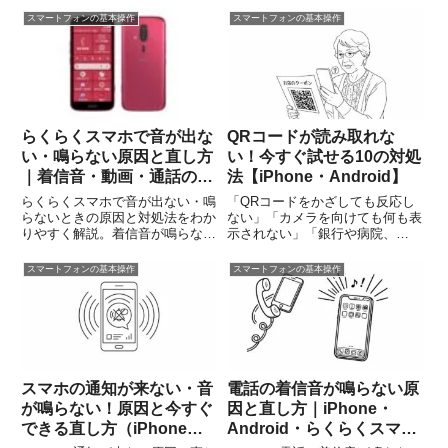
ょっとした設定」や「安全機能」
で、あなたの声をそのまま文字に
スマートフォンの基本操作
スマートフォンの基本操作
の仕業であり、故障ではありませ
変えてくれる魔法のような機能が
ん。この記事では、スマホの画面
最初からついています。お金は一
が暗くなる5つの原因と、iPho...
切かかりません。新しいアプリを
入...
らくらくスマホで音が出な
QRコードが読み取れな
い・鳴らない原因と直し方
い！今すぐ試せる10の対処
｜着信音・動画・通話の対
法【iPhone・Android】
処法
らくらくスマホで音が出ない・鳴
「QRコードをかざしても反応し
らないときの原因と対処法をわか
ない」「カメラを向けても何も表
りやすく解説。着信音が鳴らな
示されない」「銀行や病院、
い、動画の音が聞こえない、通話
LINEの登録ができなくて困っ
中に相手の声が聞こえない場合の
た」QRコードが読み取れないと
スマートフォンの基本操作
スマートフォンの基本操作
確認ポイントや、音量・マナーモ
焦ってしまいますよね。実は、ス
ード・Bluetooth・再起動など自
マホの故障ではなく、レンズの汚
分でできる対処法を紹介します。
れや距離、設定が原因になってい
るこ...
スマホの通知が来ない・音
電話の着信音が鳴らない原
が鳴らない！原因と今すぐ
因と直し方｜iPhone・
できる直し方（iPhone・
Android・らくらくスマホ