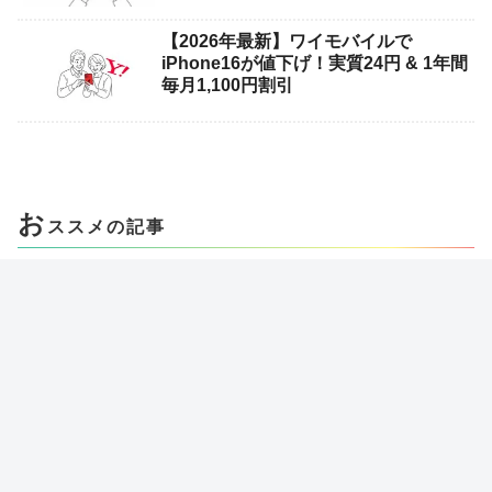
【2026年最新】ワイモバイルで
iPhone16が値下げ！実質24円 & 1年間
毎月1,100円割引
お
ススメの記事
スマホの電話の切り方「電話が切れな
い」「通話終了ボタンがない」「画面
が真っ暗」な時の対処法
高齢者でも簡単にできる！スマホでの
文字入力方法をわかりやすく解説
「LINEだけ」通知音が鳴らない原因と