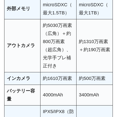
microSDXC（
microSDXC（
外部メモリ
最大1.5TB）
最大1TB）
約5030万画素
（広角）＋約
800万画素
約1310万画素
アウトカメラ
（超広角）、
＋約190万画素
光学手ブレ補
正付き
インカメラ
約1610万画素
約500万画素
バッテリー容
4000mAh
3400mAh
量
IPX5/IPX8（防