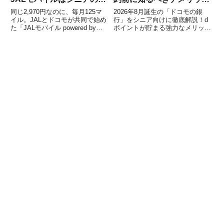
マホ代節約になるのか
を解説
同じ2,970円なのに、毎月125マ
2026年8月誕生の「ドコモの銀
イル。JALとドコモが共同で始め
行」をシニア向けに徹底解説！d
た「JALモバイル powered by
ポイントが貯まる強力なメリット
ahamo」が話題になっています。
だけでなく、契約前に絶対に知っ
料金や通信品質はahamoとほぼ同
ておくべきデメリットや注意点、
じ。それでいてJALマイルが毎月
対面窓口の有無まで公式情報をも
自動でたまるのが大きな特徴で
とに紹介します。
す...