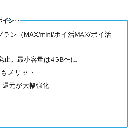
ポイント
プラン（MAX/mini/ポイ活MAX/ポイ活
は廃止。最小容量は4GB〜に
にもメリット
ト還元が大幅強化