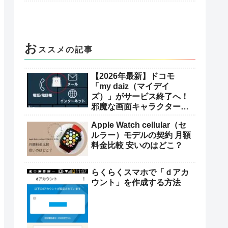
お
ススメの記事
【2026年最新】ドコモ
「my daiz（マイデイ
ズ）」がサービス終了へ！
邪魔な画面キャラクターの
消し方とアプリ無効化の手
Apple Watch cellular（セ
順を解説
ルラー）モデルの契約 月額
料金比較 安いのはどこ？
らくらくスマホで「ｄアカ
ウント」を作成する方法