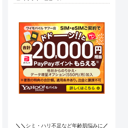
＼＼
シミ・ハリ不足など年齢肌悩みに
／