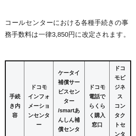
コールセンターにおける各種手続きの事
務手数料は一律3,850円に改定されます。
ドコ
ケータイ
モビ
補償サー
ドコモ
ドコモ
ジネ
ビスセン
手続
インフォ
電話で
ス
ター
き内
メーショ
らくら
コン
/smartあ
容
ンセンタ
く購入
タク
んしん補
ー
窓口
トセ
償センタ
ンタ