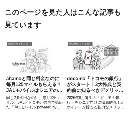
このページを見た人はこんな記事も
見ています
docomo（ドコモ）
docomo（ドコモ）
ahamoと同じ料金なのに
docomo「ドコモの銀行」
毎月125マイルもらえる？
がスタート！3大特典と契
JALモバイルはシニアのス
約前に知るべきデメリット
マホ代節約になるのか
を解説
同じ2,970円なのに、毎月125マ
2026年8月誕生の「ドコモの銀
イル。JALとドコモが共同で始め
行」をシニア向けに徹底解説！d
た「JALモバイル powered by
ポイントが貯まる強力なメリット
ahamo」が話題になっています。
だけでなく、契約前に絶対に知っ
料金や通信品質はahamoとほぼ同
ておくべきデメリットや注意点、
じ。それでいてJALマイルが毎月
対面窓口の有無まで公式情報をも
自動でたまるのが大きな特徴で
とに紹介します。
す...