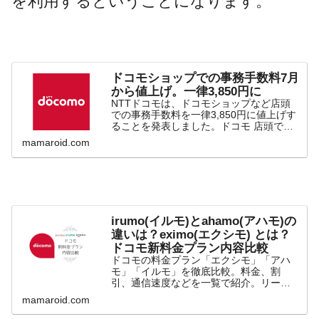
を利用するということになります。
ドコモショップでの事務手数料7月
から値上げ。一律3,850円に
NTTドコモは、ドコモショップなど店頭
での事務手数料を一律3,850円に値上げす
ることを発表しました。ドコモ 店頭での
事務手数料を一律3,850円に今まで、ドコ
mamaroid.com
モショップなどの店頭での新規契約や機
種変更などの手続きの種類によって事務
手数料が...
irumo(イルモ)とahamo(アハモ)の
違いは？eximo(エクシモ) とは？
ドコモ新料金プラン内容比較
ドコモの料金プラン「エクシモ」「アハ
モ」「イルモ」を徹底比較。料金、割
引、通信速度などを一覧で紹介。リーズ
ナブルな「イルモ」やネット専用「アハ
mamaroid.com
モ」の特徴を解説。あなたに合ったプラ
ンを見つけましょう。