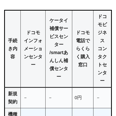
ドコ
ケータイ
モビ
補償サー
ドコモ
ドコモ
ジネ
ビスセン
手続
インフォ
電話で
ス
ター
き内
メーショ
らくら
コン
/smartあ
容
ンセンタ
く購入
タク
んしん補
ー
窓口
トセ
償センタ
ンタ
ー
ー
新規
－
－
0円
－
契約
機種