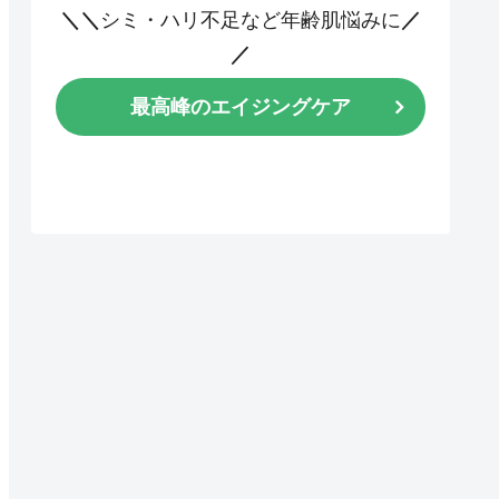
＼＼
シミ・ハリ不足など年齢肌悩みに
／
／
最高峰のエイジングケア