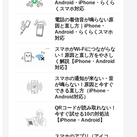
らくらくスマホで音が出な
い・鳴らない原因と直し方
｜着信音・動画・通話の対
処法
「LINEだけ」通知音が鳴ら
ない原因と直し方｜
Android・iPhone・らくら
くスマホ対応
電話の着信音が鳴らない原
因と直し方｜iPhone・
Android・らくらくスマホ
対応
スマホがWi-Fiにつながらな