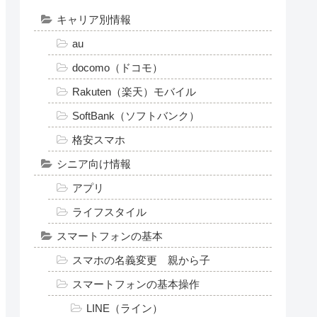
が早い、動作が重い…その
お悩み、無料で解決
【2026年最新】60代・70代
の親に！1円スマホのから
くりと格安スマホおすすめ
3選
カ
テゴリー
キャリア別情報
au
docomo（ドコモ）
Rakuten（楽天）モバイル
SoftBank（ソフトバンク）