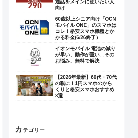
お
ススメの記事
【2026年6月最新】シニア
向けSIMフリースマホおす
すめ機種｜初心者でも迷わ
ない選び方
290円のスマホプランが日
本通信から登場！スマホは
通話をメインに使いたい人
向け
60歳以上シニア向け「OCN
モバイル ONE」のスマホは
コレ！格安スマホ機種とか
かる料金(6/26終了）
イオンモバイル 電池の減り