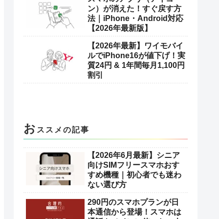
い！原因と直し方をやさし
く解説【iPhone・Android
対応】
スマホの通知が来ない・音
が鳴らない！原因と今すぐ
できる直し方（iPhone・
Android対応）
QRコードが読み取れない！
今すぐ試せる10の対処法
【iPhone・Android】
スマホのアプリ（アイコ
ン）が消えた！すぐ戻す方
法｜iPhone・Android対応
【2026年最新版】
【2026年最新】ワイモバイ
ルでiPhone16が値下げ！実
質24円 & 1年間毎月1,100円
割引