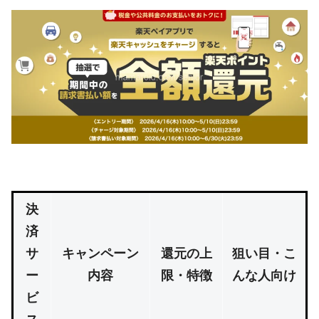
決
済
サ
キャンペーン
還元の上
狙い目・こ
ー
内容
限・特徴
んな人向け
ビ