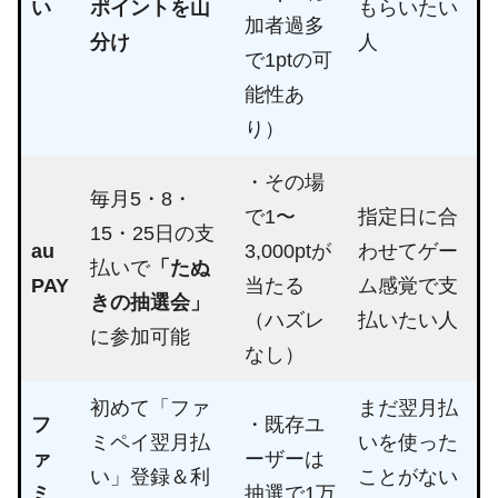
い
ポイントを山
もらいたい
加者過多
分け
人
で1ptの可
能性あ
り）
・その場
毎月5・8・
で1〜
指定日に合
15・25日の支
au
3,000ptが
わせてゲー
払いで
「たぬ
PAY
当たる
ム感覚で支
きの抽選会」
（ハズレ
払いたい人
に参加可能
なし）
初めて「ファ
まだ翌月払
フ
・既存ユ
ミペイ翌月払
いを使った
ァ
ーザーは
い」登録＆利
ことがない
ミ
抽選で1万