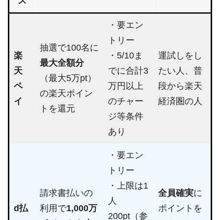
ス
・要エン
トリー
抽選で100名に
楽
・5/10ま
運試しをし
最大全額分
天
でに合計3
たい人、普
（最大5万pt）
ペ
万円以上
段から楽天
の楽天ポイン
イ
のチャー
経済圏の人
トを還元
ジ等条件
あり
・要エン
トリー
・上限は1
請求書払いの
全員確実
に
人
d払
利用で
1,000万
ポイントを
200pt（参