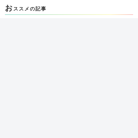
お
ススメの記事
50代・60代から始める学び直し｜シニ
アの大学・公開講座・通信制大学の選
び方
100円ショップダイソーでドコモ「ら
くらくスマートフォン me」に使える
グッズを探してみた
年金受け取り銀行口座で特典・メリッ
トがある金融機関
がっちりマンデー「スゴい社長のスマ
ホ活用法」で紹介されたアプリ2つ